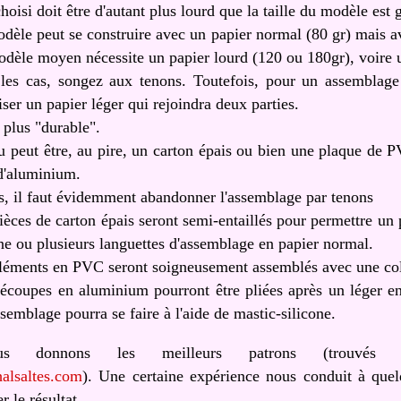
hoisi doit être d'autant plus lourd que la taille du modèle est 
odèle peut se construire avec un papier normal (80 gr) mais a
odèle moyen nécessite un papier lourd (120 ou 180gr), voire u
les cas, songez aux tenons. Toutefois, pour un assemblage 
liser un papier léger qui rejoindra deux parties.
plus "durable".
u peut être, au pire, un carton épais ou bien une plaque de 
d'aluminium.
s, il faut évidemment abandonner l'assemblage par tenons
ièces de carton épais seront semi-entaillés pour permettre un 
ne ou plusieurs languettes d'assemblage en papier normal.
léments en PVC seront soigneusement assemblés avec une col
écoupes en aluminium pourront être pliées après un léger en
assemblage pourra se faire à l'aide de mastic-silicone.
s donnons les meilleurs patrons (trouvés
halsaltes.com
). Une certaine expérience nous conduit à quel
 le résultat.