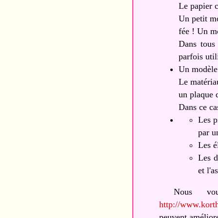
Le papier c
Un petit m
fée ! Un m
Dans tous 
parfois uti
Un modèle 
Le matéria
un plaque 
Dans ce ca
Les p
par u
Les é
Les d
et l'
Nous vou
http://www.kort
peuvent améliorer